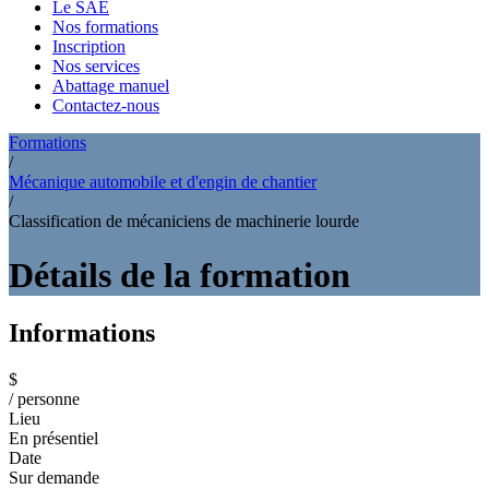
Le SAE
Nos formations
Inscription
Nos services
Abattage manuel
Contactez-nous
Formations
/
Mécanique automobile et d'engin de chantier
/
Classification de mécaniciens de machinerie lourde
Détails de la formation
Informations
$
/ personne
Lieu
En présentiel
Date
Sur demande