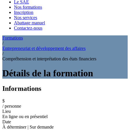
Le SAE
Nos formations
Inscription
Nos services
Abattage manuel
Contactez-nous
Formations
/
Entrepreneuriat et développement des affaires
/
Compréhension et interprétation des états financiers
Détails de la formation
Informations
$
/ personne
Lieu
En ligne ou en présentiel
Date
À déterminer | Sur demande