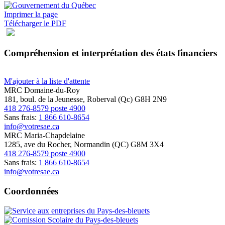
Imprimer la page
Télécharger le PDF
Compréhension et interprétation des états financiers
M'ajouter à la liste d'attente
MRC Domaine-du-Roy
181, boul. de la Jeunesse, Roberval (Qc) G8H 2N9
418 276-8579 poste 4900
Sans frais:
1 866 610-8654
info@votresae.ca
MRC Maria-Chapdelaine
1285, ave du Rocher, Normandin (QC) G8M 3X4
418 276-8579 poste 4900
Sans frais:
1 866 610-8654
info@votresae.ca
Coordonnées