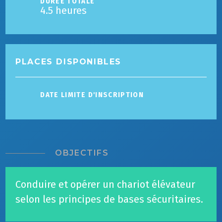
DURÉE TOTALE
4.5 heures
PLACES DISPONIBLES
DATE LIMITE D'INSCRIPTION
OBJECTIFS
Conduire et opérer un chariot élévateur
selon les principes de bases sécuritaires.