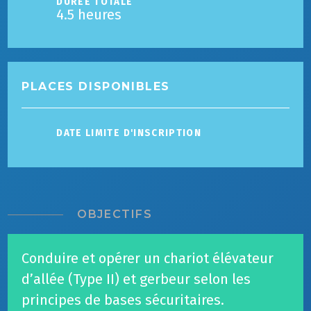
DURÉE TOTALE
4.5 heures
PLACES DISPONIBLES
DATE LIMITE D'INSCRIPTION
OBJECTIFS
Conduire et opérer un chariot élévateur
d’allée (Type II) et gerbeur selon les
principes de bases sécuritaires.