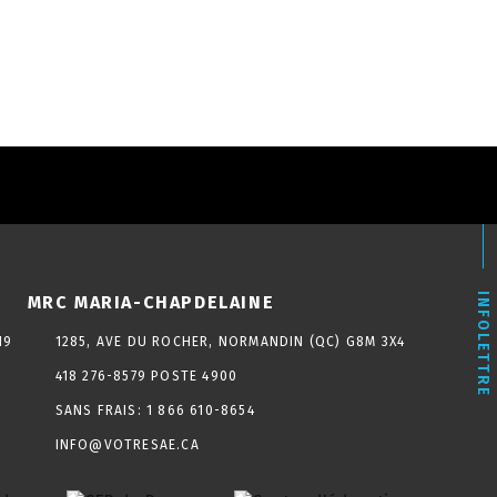
ERCE ET D’INDUST
OS FORMATIONS
INSCRIPTION
NOS SERVICES
INFOLETTRE
MRC MARIA-CHAPDELAINE
N9
1285, AVE DU ROCHER, NORMANDIN (QC) G8M 3X4
418 276-8579 POSTE 4900
SANS FRAIS:
1 866 610-8654
INFO@VOTRESAE.CA