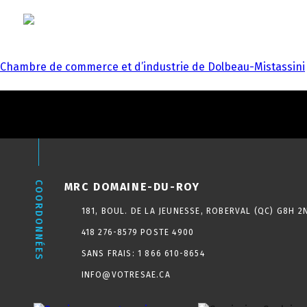
CHAMBRE DE COMM
LE SAE
N
NAVIGATION
Chambre de commerce et d’industrie de Dolbeau-Mistassini
DE
L'ARTICLE
COORDONNÉES
MRC DOMAINE-DU-ROY
181, BOUL. DE LA JEUNESSE, ROBERVAL (QC) G8H 2
418 276-8579 POSTE 4900
SANS FRAIS:
1 866 610-8654
INFO@VOTRESAE.CA