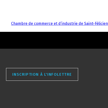
RIE DE ROBERVAL
ABATTAGE MANUEL
CONTACTEZ-NOUS
Chambre de commerce et d’industrie de Saint-Félicien
INSCRIPTION À L'INFOLETTRE