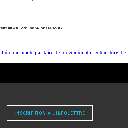
Parent au 418 276-8654 poste 4902.
taire du comité paritaire de prévention du secteur forestier
INSCRIPTION À L'INFOLETTRE